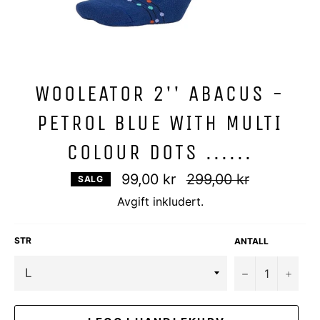
WOOLEATOR 2'' ABACUS -
PETROL BLUE WITH MULTI
COLOUR DOTS ......
Vanlig
99,00 kr
299,00 kr
SALG
pris
Avgift inkludert.
STR
ANTALL
−
+