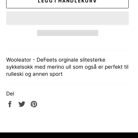
LEGG I HANDLEKURV
Wooleator - DeFeets orginale slitesterke
sykkelsokk med merino ull som også er perfekt til
rulleski og annen sport
Del
Del
Tweet
Pin
på
på
på
Facebook
Twitter
Pinterest