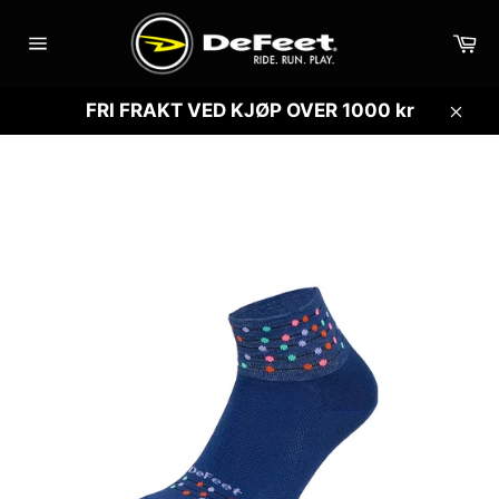
Gå
videre
Ha
til
Sidenavigasjon
innholdet
FRI FRAKT VED KJØP OVER 1000 kr
Lukk