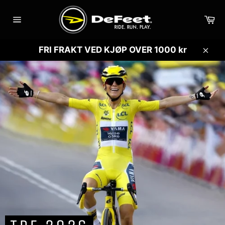
Gå
videre
Ha
til
Sidenavigasjon
innholdet
FRI FRAKT VED KJØP OVER 1000 kr
Lukk