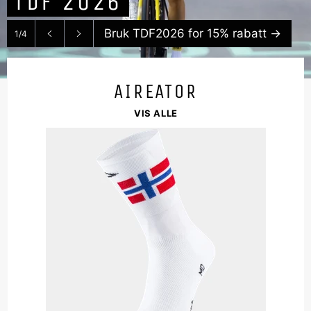
TDF 2026
Bruk TDF2026 for 15% rabatt
→
1/4
Forrige
Neste
lysbilde
lysbilde
AIREATOR
VIS ALLE