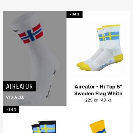
-34%
AIREATOR
Aireator - Hi Top 5''
Sweden Flag White
VIS ALLE
Vanlig
Salgspris
229 kr
149 kr
pris
-34%