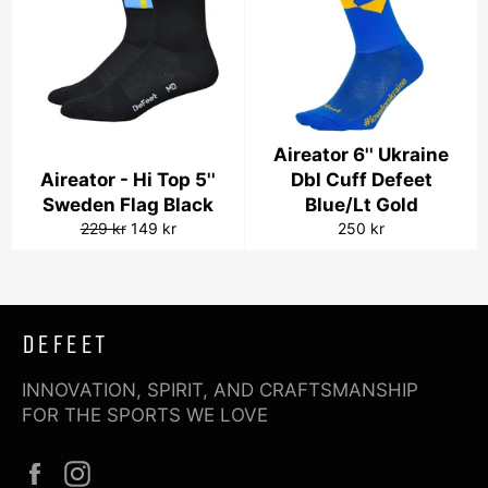
Aireator 6'' Ukraine
Aireator - Hi Top 5''
Dbl Cuff Defeet
Sweden Flag Black
Blue/Lt Gold
Vanlig
Salgspris
Vanlig
229 kr
149 kr
250 kr
pris
pris
DEFEET
INNOVATION, SPIRIT, AND CRAFTSMANSHIP
FOR THE SPORTS WE LOVE
Facebook
Instagram