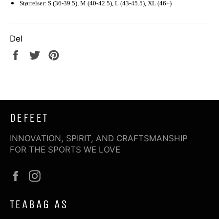
Størrelser: S (36-39.5), M (40-42.5), L (43-45.5), XL (46+)
Del
Del
Tweet
Pin
på
på
på
Facebook
Twitter
Pinterest
DEFEET
INNOVATION, SPIRIT, AND CRAFTSMANSHIP
FOR THE SPORTS WE LOVE
Facebook
Instagram
TEABAG AS