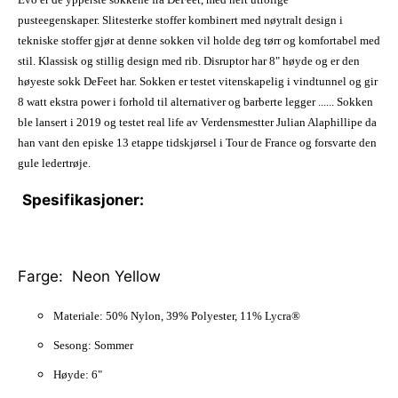
pusteegenskaper. Slitesterke stoffer kombinert med nøytralt design i
tekniske stoffer gjør at denne sokken vil holde deg tørr og komfortabel med
stil. Klassisk og stillig design med rib. Disruptor har 8" høyde og er den
høyeste sokk DeFeet har. Sokken er testet vitenskapelig i vindtunnel og gir
8 watt ekstra power i forhold til alternativer og barberte legger ...... Sokken
ble lansert i 2019 og testet real life av Verdensmestter Julian Alaphillipe da
han vant den episke 13 etappe tidskjørsel i Tour de France og forsvarte den
gule ledertrøje.
Spesifikasjoner:
Farge: Neon Yellow
Materiale: 50% Nylon, 39% Polyester, 11% Lycra®
Sesong: Sommer
Høyde: 6"