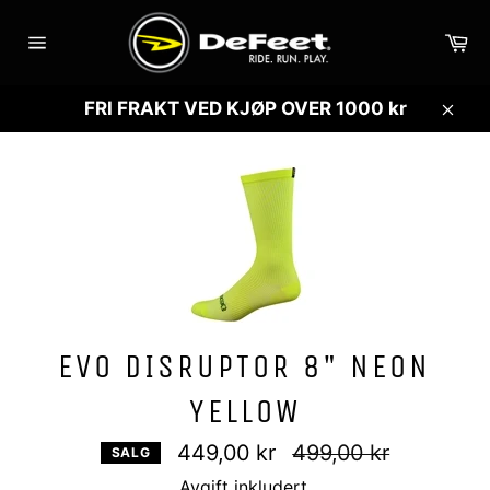
Gå
videre
Ha
til
Sidenavigasjon
innholdet
FRI FRAKT VED KJØP OVER 1000 kr
Lukk
EVO DISRUPTOR 8" NEON
YELLOW
Vanlig
449,00 kr
499,00 kr
SALG
pris
Avgift inkludert.