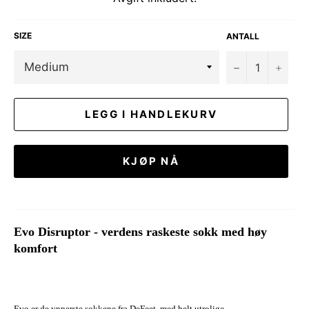
SIZE
ANTALL
−
+
LEGG I HANDLEKURV
KJØP NÅ
Evo Disruptor - verdens raskeste sokk med høy
komfort
Evo er de ypperste sokkene fra DeFeet, med helt utrolige