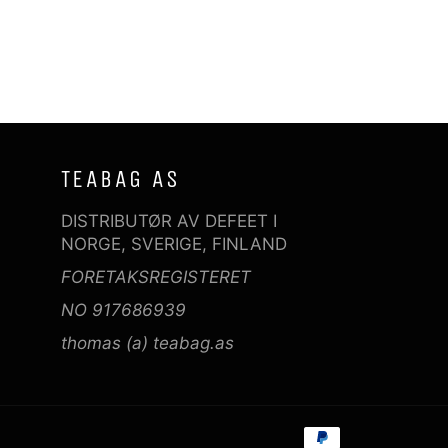
TEABAG AS
DISTRIBUTØR AV DEFEET I
NORGE, SVERIGE, FINLAND
FORETAKSREGISTERET
NO 917686939
thomas (a) teabag.as
Betalingsme