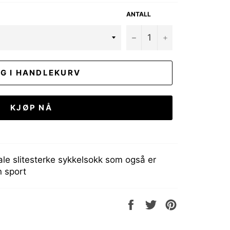
ANTALL
−
+
G I HANDLEKURV
KJØP NÅ
le slitesterke sykkelsokk som også er
n sport
Del
Tweet
Pin
på
på
på
Facebook
Twitter
Pinterest