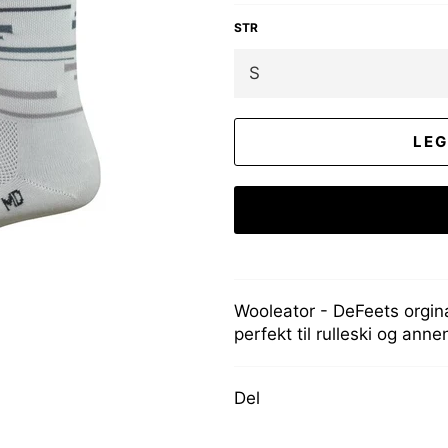
STR
LEG
Wooleator - DeFeets orgina
perfekt til rulleski og anne
Del