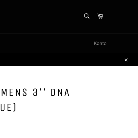
SØK
Handlekurv
Søk
Konto
Lukk
MENS 3'' DNA
UE)