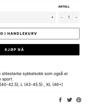
ANTALL
−
+
G I HANDLEKURV
KJØP NÅ
e slitesterke sykkelsokk som også er
n sport
 (40-42.5), L (43-45.5) , XL (46+)
Del
Tweet
Pin
på
på
på