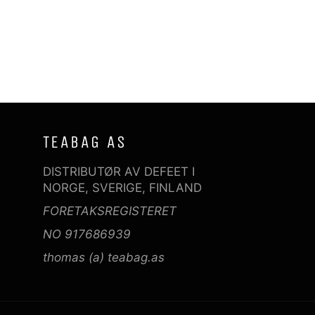
Facebook
Twitter
Pinterest
TEABAG AS
DISTRIBUTØR AV DEFEET I
NORGE, SVERIGE, FINLAND
FORETAKSREGISTERET
NO 917686939
thomas (a) teabag.as