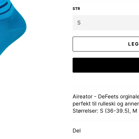
STR
LEG
Aireator - DeFeets orginal
perfekt til rulleski og anne
Størrelser: S (36-39.5), M
Del