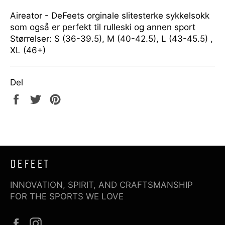
Aireator - DeFeets orginale slitesterke sykkelsokk
som også er perfekt til rulleski og annen sport
Størrelser: S (36-39.5), M (40-42.5), L (43-45.5) ,
XL (46+)
Del
Del
Tweet
Pin
på
på
på
Facebook
Twitter
Pinterest
DEFEET
INNOVATION, SPIRIT, AND CRAFTSMANSHIP
FOR THE SPORTS WE LOVE
Facebook
Instagram