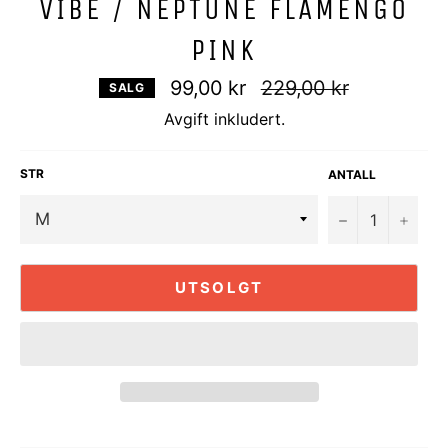
VIBE / NEPTUNE FLAMENGO
PINK
Vanlig
99,00 kr
229,00 kr
SALG
pris
Avgift inkludert.
STR
ANTALL
−
+
UTSOLGT