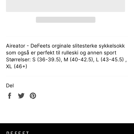
Aireator - DeFeets orginale slitesterke sykkelsokk
som også er perfekt til rulleski og annen sport
Størrelser: S (36-39.5), M (40-42.5), L (43-45.5) ,
XL (46+)
Del
Del
Tweet
Pin
på
på
på
Facebook
Twitter
Pinterest