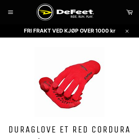
Gå
videre
Ha
til
Sidenavigasjon
innholdet
FRI FRAKT VED KJØP OVER 1000 kr
Lukk
DURAGLOVE ET RED CORDURA