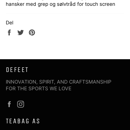
hansker med grep og sølvtråd for touch screen
Del
Del
Tweet
Pin
på
på
på
Facebook
Twitter
Pinterest
DEFEET
INNOVATION, SPIRIT, AND CRAFTSMANSHIP
FOR THE SPORTS WE LOVE
Facebook
Instagram
TEABAG AS