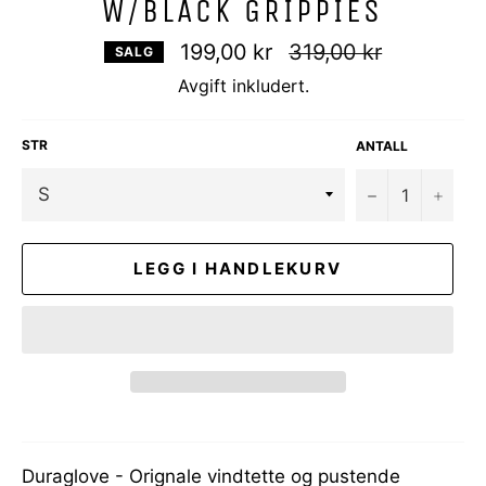
W/BLACK GRIPPIES
Vanlig
199,00 kr
319,00 kr
SALG
pris
Avgift inkludert.
STR
ANTALL
−
+
LEGG I HANDLEKURV
Duraglove - Orignale vindtette og pustende