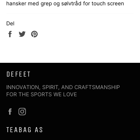
hansker med grep og sølvtråd for touch screen
Del
Del
Tweet
Pin
på
på
på
Facebook
Twitter
Pinterest
DEFEET
INNOVATION, SPIRIT, AND CRAFTSMANSHIP
FOR THE SPORTS WE LOVE
Facebook
Instagram
TEABAG AS