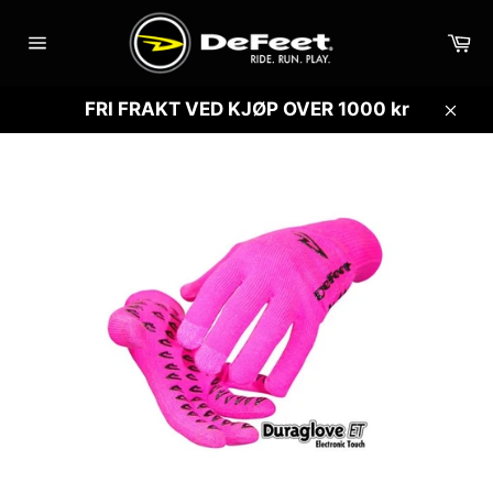
Gå
videre
Ha
til
Sidenavigasjon
innholdet
FRI FRAKT VED KJØP OVER 1000 kr
Lukk