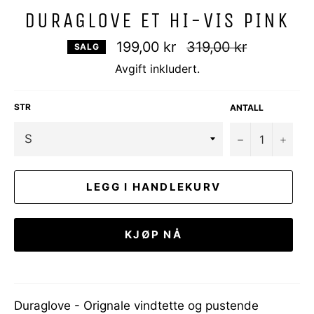
DURAGLOVE ET HI-VIS PINK
Vanlig
199,00 kr
319,00 kr
SALG
pris
Avgift inkludert.
STR
ANTALL
−
+
LEGG I HANDLEKURV
KJØP NÅ
Duraglove - Orignale vindtette og pustende