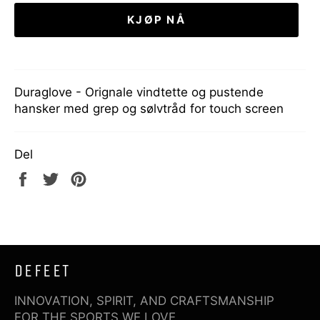
KJØP NÅ
Duraglove - Orignale vindtette og pustende
hansker med grep og sølvtråd for touch screen
Del
Del
Tweet
Pin
på
på
på
Facebook
Twitter
Pinterest
DEFEET
INNOVATION, SPIRIT, AND CRAFTSMANSHIP
FOR THE SPORTS WE LOVE