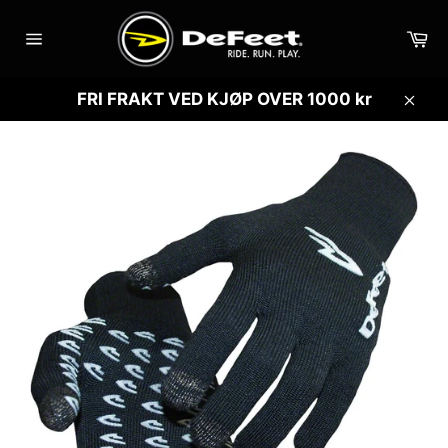
Gå
videre
Ha
til
Sidenavigasjon
innholdet
FRI FRAKT VED KJØP OVER 1000 kr
Lukk