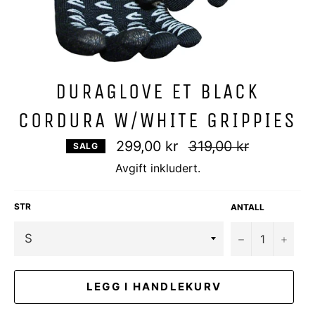
DURAGLOVE ET BLACK
CORDURA W/WHITE GRIPPIES
Vanlig
299,00 kr
319,00 kr
SALG
pris
Avgift inkludert.
STR
ANTALL
−
+
LEGG I HANDLEKURV