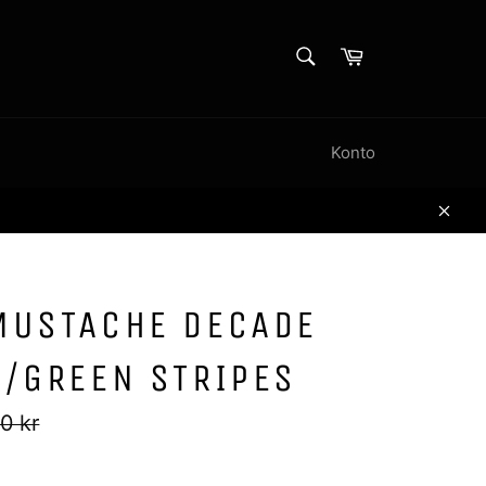
SØK
Handlekurv
Søk
Konto
Lukk
MUSTACHE DECADE
W/GREEN STRIPES
0 kr