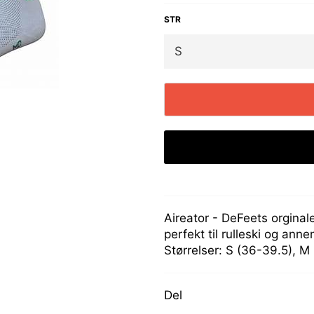
STR
Aireator - DeFeets orginal
perfekt til rulleski og anne
Størrelser: S (36-39.5), M
Del