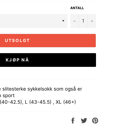
ANTALL
−
+
UTSOLGT
KJØP NÅ
e slitesterke sykkelsokk som også er
n sport
 (40-42.5), L (43-45.5) , XL (46+)
Del
Tweet
Pin
på
på
på