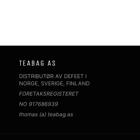
Facebook
Twitter
Pinterest
TEABAG AS
DISTRIBUTØR AV DEFEET I
NORGE, SVERIGE, FINLAND
FORETAKSREGISTERET
NO 917686939
thomas (a) teabag.as