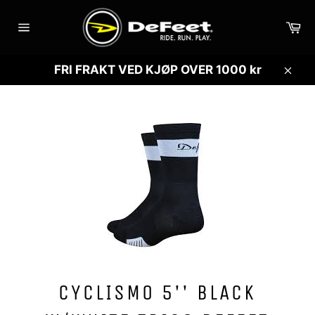
Gå
videre
Ha
til
Sidenavigasjon
innholdet
FRI FRAKT VED KJØP OVER 1000 kr
Lukk
CYCLISMO 5'' BLACK