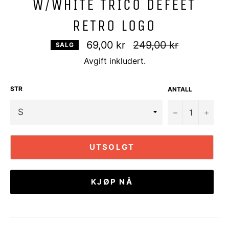
W/WHITE TRICO DEFEET
RETRO LOGO
Vanlig
69,00 kr
249,00 kr
SALG
pris
Avgift inkludert.
STR
ANTALL
−
+
UTSOLGT
KJØP NÅ