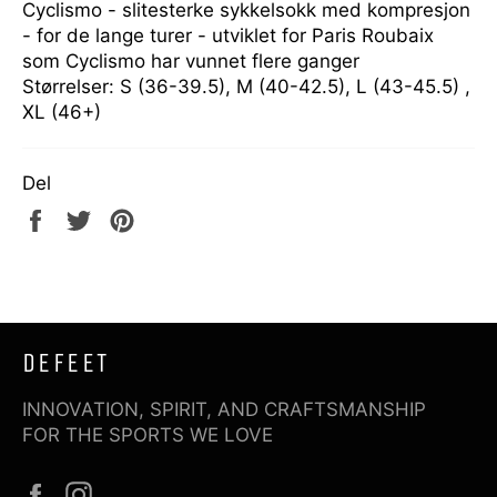
Cyclismo - slitesterke sykkelsokk med kompresjon
- for de lange turer - utviklet for Paris Roubaix
som Cyclismo har vunnet flere ganger
Størrelser: S (36-39.5), M (40-42.5), L (43-45.5) ,
XL (46+)
Del
Del
Tweet
Pin
på
på
på
Facebook
Twitter
Pinterest
DEFEET
INNOVATION, SPIRIT, AND CRAFTSMANSHIP
FOR THE SPORTS WE LOVE
Facebook
Instagram