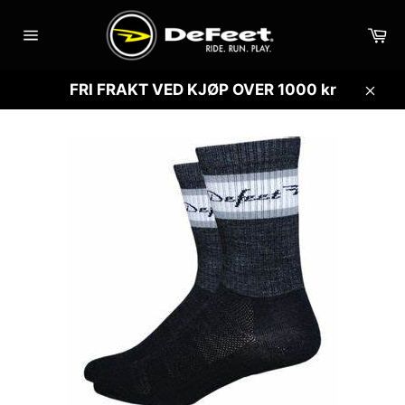
Gå
videre
Ha
til
Sidenavigasjon
innholdet
FRI FRAKT VED KJØP OVER 1000 kr
Lukk