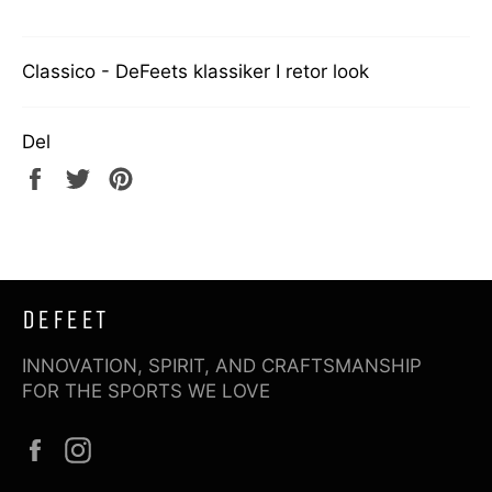
Classico - DeFeets klassiker I retor look
Del
Del
Tweet
Pin
på
på
på
Facebook
Twitter
Pinterest
DEFEET
INNOVATION, SPIRIT, AND CRAFTSMANSHIP
FOR THE SPORTS WE LOVE
Facebook
Instagram