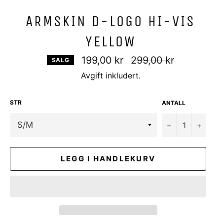
ARMSKIN D-LOGO HI-VIS
YELLOW
Vanlig
199,00 kr
299,00 kr
SALG
pris
Avgift inkludert.
STR
ANTALL
−
+
LEGG I HANDLEKURV