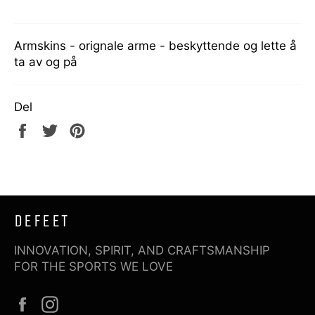
Armskins - orignale arme - beskyttende og lette å
ta av og på
Del
Del
Tweet
Pin
på
på
på
Facebook
Twitter
Pinterest
DEFEET
INNOVATION, SPIRIT, AND CRAFTSMANSHIP
FOR THE SPORTS WE LOVE
Facebook
Instagram