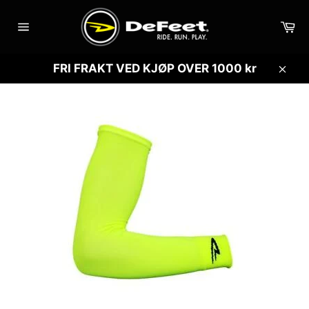
Gå
videre
Ha
til
Sidenavigasjon
innholdet
FRI FRAKT VED KJØP OVER 1000 kr
Lukk