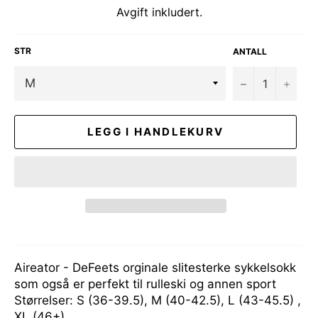
Avgift inkludert.
STR
ANTALL
−
+
LEGG I HANDLEKURV
Aireator - DeFeets orginale slitesterke sykkelsokk
som også er perfekt til rulleski og annen sport
Størrelser: S (36-39.5), M (40-42.5), L (43-45.5) ,
XL (46+)