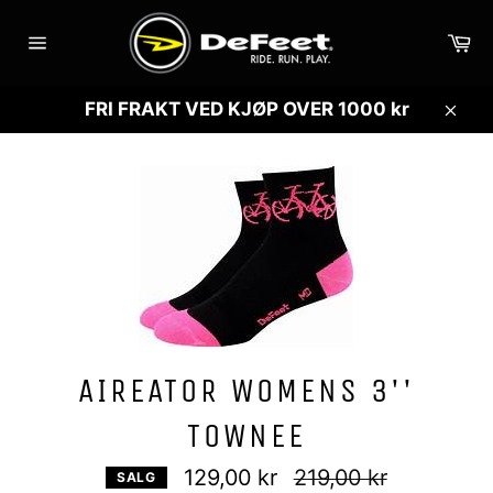
Gå
videre
Ha
til
Sidenavigasjon
innholdet
FRI FRAKT VED KJØP OVER 1000 kr
Lukk
AIREATOR WOMENS 3''
TOWNEE
Vanlig
129,00 kr
219,00 kr
SALG
pris