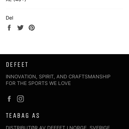
Del
Del
Tweet
Pin
på
på
på
Facebook
Twitter
Pinterest
DEFEET
INNOVATION, SPIRIT, AND CRAFTSMANSHIP
FOR THE SPORTS WE LOVE
Facebook
Instagram
TEABAG AS
DISTRIBUTØR AV DEFEET I NORGE, SVERIGE,