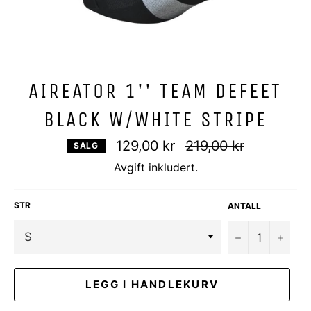
AIREATOR 1'' TEAM DEFEET
BLACK W/WHITE STRIPE
Vanlig
129,00 kr
219,00 kr
SALG
pris
Avgift inkludert.
STR
ANTALL
−
+
LEGG I HANDLEKURV