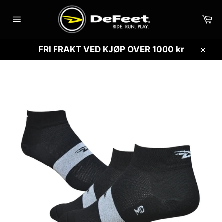
Gå
videre
Ha
til
Sidenavigasjon
innholdet
FRI FRAKT VED KJØP OVER 1000 kr
Lukk