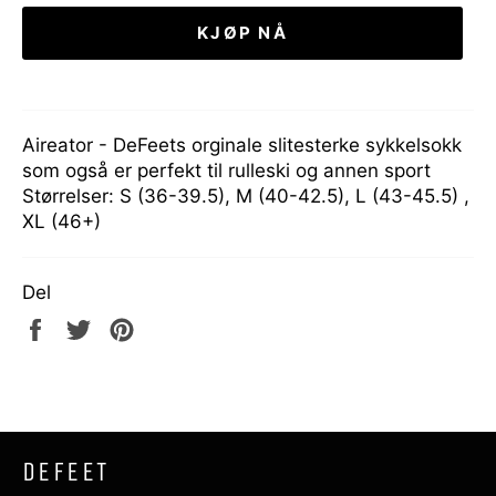
KJØP NÅ
Aireator - DeFeets orginale slitesterke sykkelsokk
som også er perfekt til rulleski og annen sport
Størrelser: S (36-39.5), M (40-42.5), L (43-45.5) ,
XL (46+)
Del
Del
Tweet
Pin
på
på
på
Facebook
Twitter
Pinterest
DEFEET