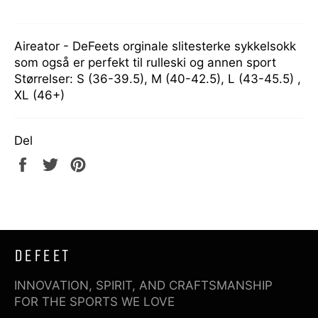
Aireator - DeFeets orginale slitesterke sykkelsokk
som også er perfekt til rulleski og annen sport
Størrelser: S (36-39.5), M (40-42.5), L (43-45.5) ,
XL (46+)
Del
Del
Tweet
Pin
på
på
på
Facebook
Twitter
Pinterest
DEFEET
INNOVATION, SPIRIT, AND CRAFTSMANSHIP
FOR THE SPORTS WE LOVE