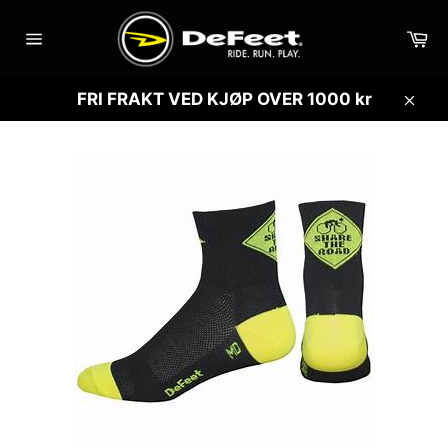
Gå
videre
Ha
til
Sidenavigasjon
innholdet
FRI FRAKT VED KJØP OVER 1000 kr
Lukk