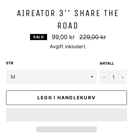
AIREATOR 3'' SHARE THE
ROAD
Vanlig
99,00 kr
229,00 kr
SALG
pris
Avgift inkludert.
STR
ANTALL
−
+
LEGG I HANDLEKURV