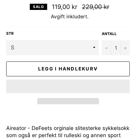
Vanlig
119,00 kr
229,00 kr
SALG
pris
Avgift inkludert.
STR
ANTALL
−
+
LEGG I HANDLEKURV
Aireator - DeFeets orginale slitesterke sykkelsokk
som også er perfekt til rulleski og annen sport