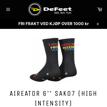
Gå
videre
Ha
til
Sidenavigasjon
innholdet
FRI FRAKT VED KJØP OVER 1000 kr
Lukk
AIREATOR 6'' SAKO7 (HIGH
INTENSITY)