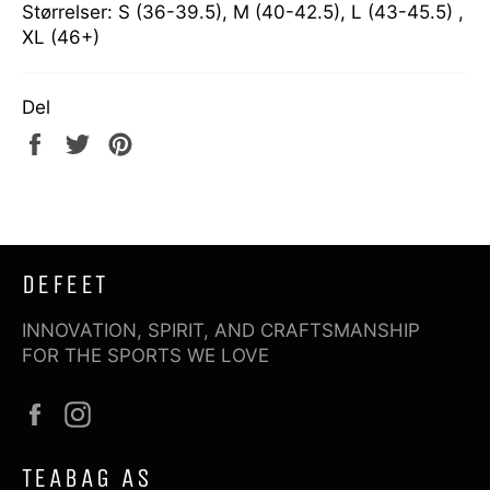
Størrelser: S (36-39.5), M (40-42.5), L (43-45.5) ,
XL (46+)
Del
Del
Tweet
Pin
på
på
på
Facebook
Twitter
Pinterest
DEFEET
INNOVATION, SPIRIT, AND CRAFTSMANSHIP
FOR THE SPORTS WE LOVE
Facebook
Instagram
TEABAG AS