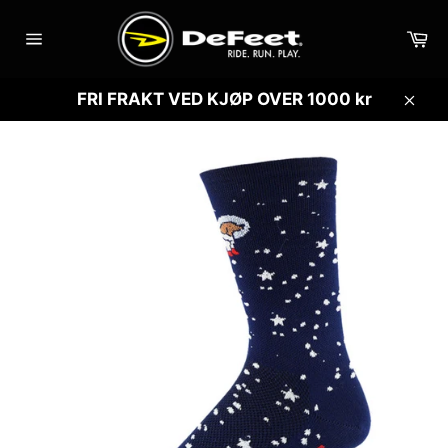
Gå
videre
Ha
til
Sidenavigasjon
innholdet
FRI FRAKT VED KJØP OVER 1000 kr
Lukk