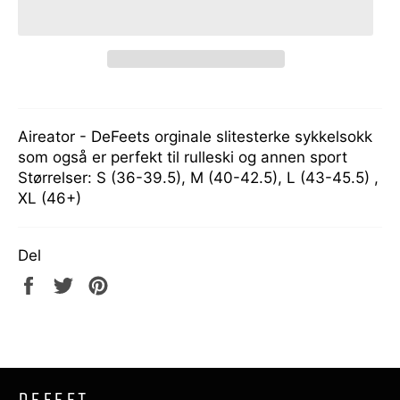
Aireator - DeFeets orginale slitesterke sykkelsokk
som også er perfekt til rulleski og annen sport
Størrelser: S (36-39.5), M (40-42.5), L (43-45.5) ,
XL (46+)
Del
Del
Tweet
Pin
på
på
på
Facebook
Twitter
Pinterest