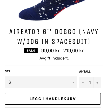
AIREATOR 6'' DOGGO (NAVY
W/DOG IN SPACESUIT)
Vanlig
99,00 kr
219,00 kr
SALG
pris
Avgift inkludert.
STR
ANTALL
−
+
LEGG I HANDLEKURV