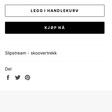
LEGG I HANDLEKURV
KJØP NÅ
Slipstream - skoovertrekk
Del
Del
Tweet
Pin
på
på
på
Facebook
Twitter
Pinterest