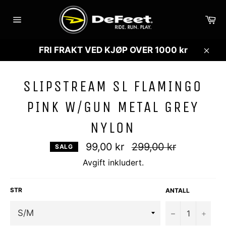
Gå
videre
Ha
til
Sidenavigasjon
innholdet
FRI FRAKT VED KJØP OVER 1000 kr
Lukk
SLIPSTREAM SL FLAMINGO
PINK W/GUN METAL GREY
NYLON
Vanlig
99,00 kr
299,00 kr
SALG
pris
Avgift inkludert.
STR
ANTALL
−
+