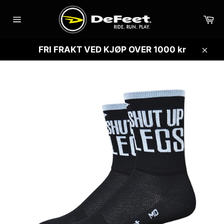
Gå
videre
Ha
til
Sidenavigasjon
innholdet
FRI FRAKT VED KJØP OVER 1000 kr
Lukk