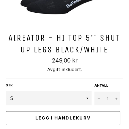
AIREATOR - HI TOP 5'' SHUT
UP LEGS BLACK/WHITE
Vanlig
249,00 kr
pris
Avgift inkludert.
STR
ANTALL
−
+
LEGG I HANDLEKURV