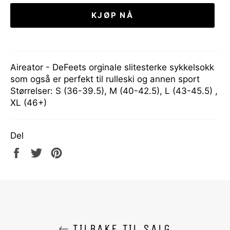
KJØP NÅ
Aireator - DeFeets orginale slitesterke sykkelsokk
som også er perfekt til rulleski og annen sport
Størrelser: S (36-39.5), M (40-42.5), L (43-45.5) ,
XL (46+)
Del
Del
Tweet
Pin
på
på
på
Facebook
Twitter
Pinterest
TILBAKE TIL SALG