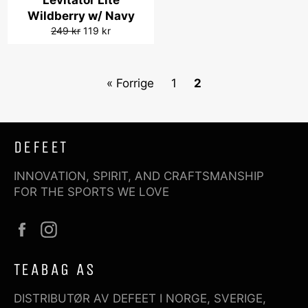
Levitator Lite
Wildberry w/ Navy
Vanlig
Salgspris
249 kr
119 kr
pris
« Forrige
1
2
DEFEET
INNOVATION, SPIRIT, AND CRAFTSMANSHIP
FOR THE SPORTS WE LOVE
Facebook
Instagram
TEABAG AS
DISTRIBUTØR AV DEFEET I NORGE, SVERIGE,