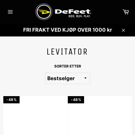
Gå
videre
Ha
til
Sidenavigasjon
innholdet
FRI FRAKT VED KJØP OVER 1000 kr
Lukk
LEVITATOR
SORTER ETTER
-48%
-48%