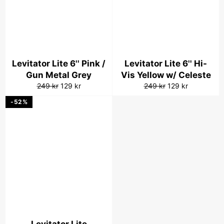
Levitator Lite 6'' Pink /
Levitator Lite 6'' Hi-
Gun Metal Grey
Vis Yellow w/ Celeste
Vanlig
Salgspris
Vanlig
Salgspris
249 kr
129 kr
249 kr
129 kr
pris
pris
-52%