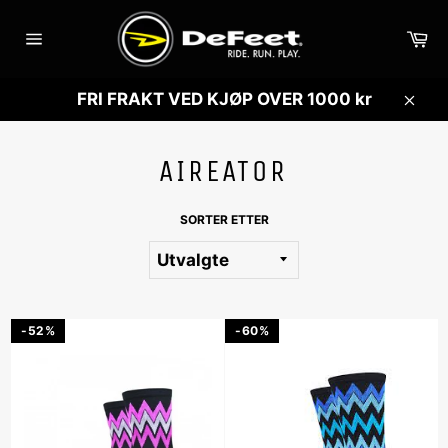
Gå
videre
Ha
til
Sidenavigasjon
innholdet
FRI FRAKT VED KJØP OVER 1000 kr
Lukk
AIREATOR
SORTER ETTER
-52%
-60%