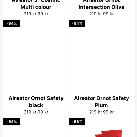
Aireator 5" Cosmic
Aireator Ornot
Multi colour
Intersection Olive
Vanlig
Salgspris
Vanlig
Salgspris
219 kr
99 kr
219 kr
99 kr
pris
pris
-54%
-54%
Aireator Ornot Safety
Aireator Ornot Safety
black
Plum
Vanlig
Salgspris
Vanlig
Salgspris
219 kr
99 kr
219 kr
99 kr
pris
pris
-54%
-56%