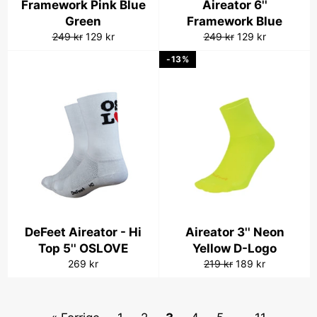
Framework Pink Blue
Aireator 6''
Green
Framework Blue
Vanlig
Salgspris
Vanlig
Salgspris
249 kr
129 kr
249 kr
129 kr
pris
pris
-13%
DeFeet Aireator - Hi
Aireator 3'' Neon
Top 5'' OSLOVE
Yellow D-Logo
Vanlig
Vanlig
Salgspris
269 kr
219 kr
189 kr
pris
pris