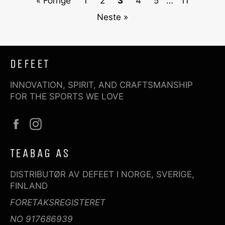
« Forrige
1
2
3
4
5
…
11
Neste »
DEFEET
INNOVATION, SPIRIT, AND CRAFTSMANSHIP
FOR THE SPORTS WE LOVE
Facebook
Instagram
TEABAG AS
DISTRIBUTØR AV DEFEET I NORGE, SVERIGE,
FINLAND
FORETAKSREGISTERET
NO 917686939