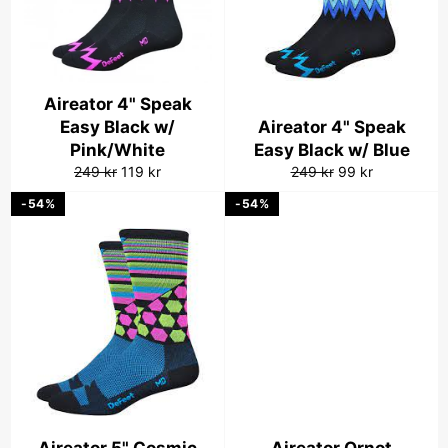
Aireator 4" Speak
Easy Black w/
Aireator 4" Speak
Pink/White
Easy Black w/ Blue
Vanlig
Salgspris
Vanlig
Salgspris
249 kr
119 kr
249 kr
99 kr
pris
pris
-54%
-54%