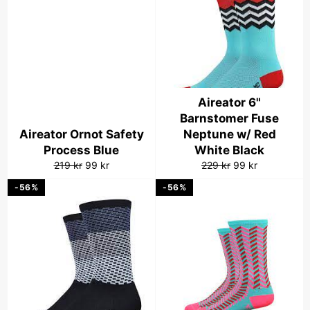
Aireator 6"
Barnstomer Fuse
Aireator Ornot Safety
Neptune w/ Red
Process Blue
White Black
Vanlig
Salgspris
Vanlig
Salgspris
219 kr
99 kr
229 kr
99 kr
pris
pris
-56%
-56%