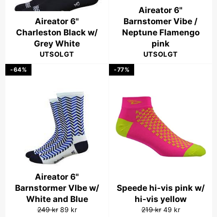
Aireator 6"
Aireator 6"
Barnstomer Vibe /
Charleston Black w/
Neptune Flamengo
Grey White
pink
UTSOLGT
UTSOLGT
-64%
-77%
Aireator 6"
Barnstormer VIbe w/
Speede hi-vis pink w/
White and Blue
hi-vis yellow
Vanlig
Salgspris
Vanlig
Salgspris
249 kr
89 kr
219 kr
49 kr