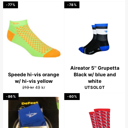
pris
pris
-77%
-78%
Aireator 5'' Grupetta
Speede hi-vis orange
Black w/ blue and
w/ hi-vis yellow
white
Vanlig
Salgspris
219 kr
49 kr
UTSOLGT
pris
-86%
-60%