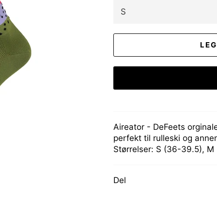
LEG
Aireator - DeFeets orginal
perfekt til rulleski og anne
Størrelser: S (36-39.5), M
Del