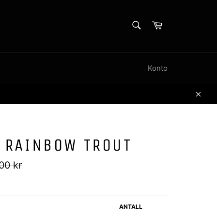
SØK
Handlekurv
Søk
Konto
Lukk
' RAINBOW TROUT
g
00 kr
ANTALL