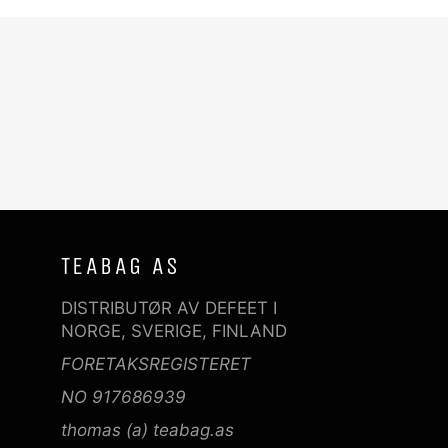
TEABAG AS
DISTRIBUTØR AV DEFEET I
NORGE, SVERIGE, FINLAND
FORETAKSREGISTERET
NO 917686939
thomas (a) teabag.as