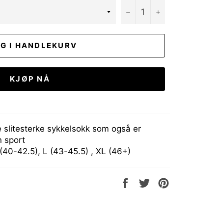
−
+
G I HANDLEKURV
KJØP NÅ
e slitesterke sykkelsokk som også er
n sport
 (40-42.5), L (43-45.5) , XL (46+)
Del
Tweet
Pin
på
på
på
Facebook
Twitter
Pinterest