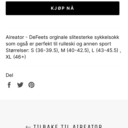
KJØP NÅ
Aireator - DeFeets orginale slitesterke sykkelsokk
som også er perfekt til rulleski og annen sport
Størrelser: S (36-39.5), M (40-42.5), L (43-45.5) ,
XL (46+)
Del
Del
Tweet
Pin
på
på
på
Facebook
Twitter
Pinterest
TILBAKE TIL AIREATOR