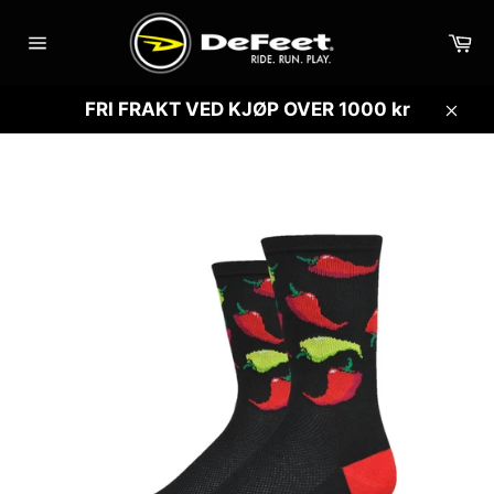
Gå
videre
Ha
til
Sidenavigasjon
innholdet
FRI FRAKT VED KJØP OVER 1000 kr
Lukk