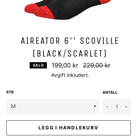
AIREATOR 6'' SCOVILLE
(BLACK/SCARLET)
Vanlig
199,00 kr
229,00 kr
SALG
pris
Avgift inkludert.
STR
ANTALL
−
+
LEGG I HANDLEKURV